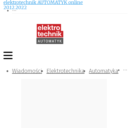
elektrotechnik AUTOMATYK online
20.12.2022
Wiadomości
Komunikacja i IT
Kontrola
Tematy specjalne
Elektrotechnika
Automatyka