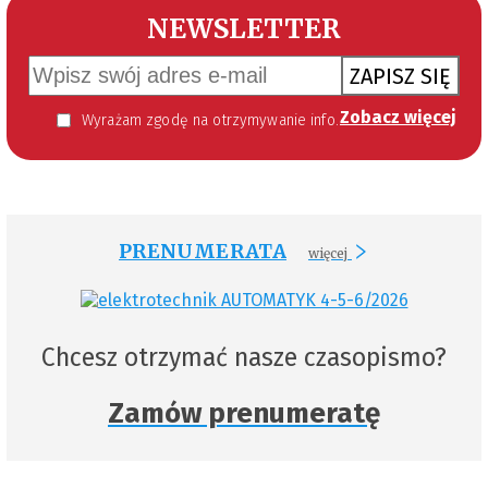
NEWSLETTER
ZAPISZ SIĘ
Zobacz więcej
Wyrażam zgodę na otrzymywanie informacji handlowej kierowanej do mnie za pomocą środków komunikacji elektronicznej w szczególności poczty elektronicznej zgodnie z przepisem art. 10 ust 2 ustawy z dnia 18 lipca 2002 roku o świadczeniu usług drogą elektroniczną (Dz. U. 144 z 2002 r. poz. 1204). Zgoda jest dobrowolna, jednak jej wyrażenie jest konieczne, aby otrzymywać newsletter.
PRENUMERATA
więcej
Chcesz otrzymać nasze czasopismo?
Zamów prenumeratę