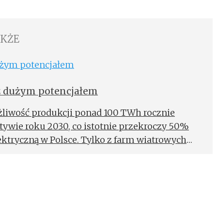
AKŻE
 z dużym potencjałem
żliwość produkcji ponad 100 TWh rocznie
tywie roku 2030, co istotnie przekroczy 50%
ektryczną w Polsce. Tylko z farm wiatrowych
stać niemal 25 GW mocy. Największy, realny
rowe na lądzie oraz instalacje PV na co
ące z nich wolumeny – wynika z „Planu
ia obecnego i przyszłego zapotrzebowania na
023–2032” opublikowanego przez PSE.