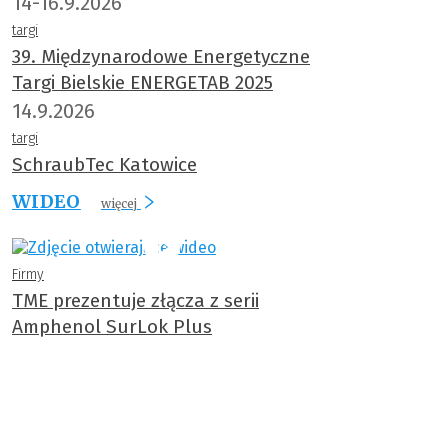
14-16.9.2026
targi
39. Międzynarodowe Energetyczne
Targi Bielskie ENERGETAB 2025
14.9.2026
targi
SchraubTec Katowice
WIDEO
więcej
Firmy
TME prezentuje złącza z serii
Amphenol SurLok Plus