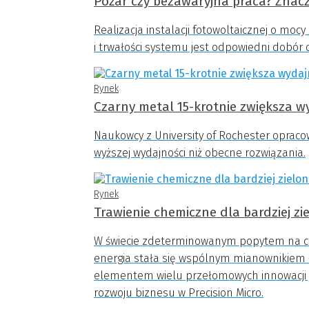
Pożar czy bezawaryjna praca? Znacz
Realizacja instalacji fotowoltaicznej o moc
i trwałości systemu jest odpowiedni dobór
Rynek
Czarny metal 15-krotnie zwiększa 
Naukowcy z University of Rochester opraco
wyższej wydajności niż obecne rozwiązania.
Rynek
Trawienie chemiczne dla bardziej zie
W świecie zdeterminowanym popytem na czys
energia stała się wspólnym mianownikiem 
elementem wielu przełomowych innowacji je
rozwoju biznesu w Precision Micro.