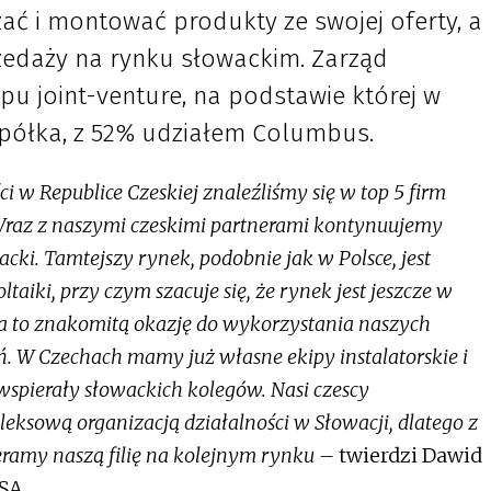
zać i montować produkty ze swojej oferty, a
zedaży na rynku słowackim. Zarząd
 joint-venture, na podstawie której w
spółka, z 52% udziałem Columbus.
i w Republice Czeskiej znaleźliśmy się w top 5 firm
Wraz z naszymi czeskimi partnerami kontynuujemy
acki. Tamtejszy rynek, podobnie jak w Polsce, jest
aiki, przy czym szacuje się, że rynek jest jeszcze w
za to znakomitą okazję do wykorzystania naszych
. W Czechach mamy już własne ekipy instalatorskie i
 wspierały słowackich kolegów. Nasi czescy
eksową organizacją działalności w Słowacji, dlatego z
amy naszą filię na kolejnym rynku –
twierdzi Dawid
SA.