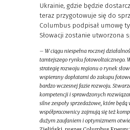
Ukrainie, gdzie będzie dostarc
teraz przygotowuje się do spr
Columbus podpisał umowę typu
Słowacji zostanie utworzona 
– W ciągu niespełna rocznej działalnośc
tamtejszego rynku fotowoltaicznego. 
strategię rozwoju regionu o rynek słow
wspierany dopłatami do zakupu fotowolt
bardzo wczesnej fazie rozwoju. Stwar
kompetencji i sprawdzonych rozwiązań
silne zespoły sprzedażowe, które będą
współpracownicy zajmują się też kompl
dużym zaufaniem i optymizmem otwier
Zieliński, prezes Columbus Energy 