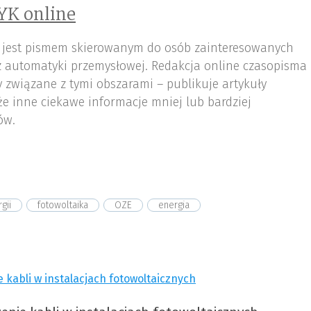
YK online
 jest pismem skierowanym do osób zainteresowanych
az automatyki przemysłowej. Redakcja online czasopisma
 związane z tymi obszarami – publikuje artykuły
że inne ciekawe informacje mniej lub bardziej
ów.
gii
fotowoltaika
OZE
energia