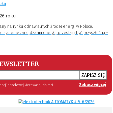
26 roku
any na rynku odnawialnych źródeł energii w Polsce.
tne systemy zarządzania energią przestają być przyszłością –
EWSLETTER
ZAPISZ SIĘ
Zobacz więcej
 lipca 2002 roku o świadczeniu usług drogą elektroniczną (Dz. U. 144 z 2002 r. poz. 1204). Zgoda jest dobrowolna, jednak jej wyrażenie jest konieczne, aby otrzymywać newsletter.