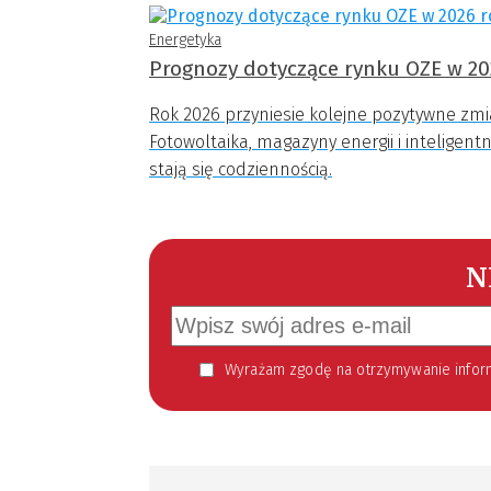
Energetyka
Prognozy dotyczące rynku OZE w 20
Rok 2026 przyniesie kolejne pozytywne zmi
Fotowoltaika, magazyny energii i inteligen
stają się codziennością.
N
Wyrażam zgodę na otrzymywanie informacji handlowej kierowanej do mnie za pomocą środków komunikacji elektronicznej w szczególności poczty elektronicznej zgodnie z przepisem art. 10 ust 2 ustawy z dnia 18