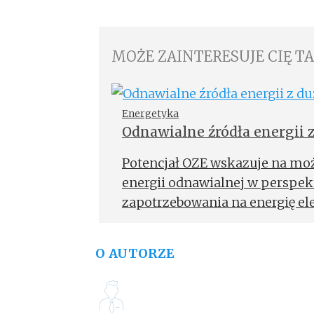
MOŻE ZAINTERESUJE CIĘ T
Energetyka
Odnawialne źródła energii
Potencjał OZE wskazuje na mo
energii odnawialnej w perspek
zapotrzebowania na energię el
na lądzie i na morzu może pow
potencjał mają elektrownie wiat
O AUTORZE
wskazują aukcje OZE i wynikaj
rozwoju w zakresie zaspokojen
energię elektryczną na lata 2