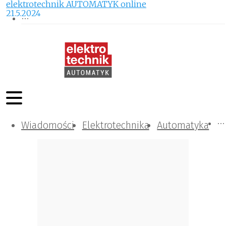
elektrotechnik AUTOMATYK online
21.5.2024
Wiadomości
Komunikacja i IT
Kontrola
Tematy specjalne
Elektrotechnika
Automatyka