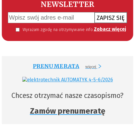
NEWSLETTER
ZAPISZ SIĘ
Zobacz więcej
Wyrażam zgodę na otrzymywanie informacji handlowej kierowanej do mnie za pomocą środków komunikacji elektronicznej w szczególności poczty elektronicznej zgodnie z przepisem art. 10 ust 2 ustawy z dnia 18 lipca 2002 roku o świadczeniu usług drogą elektroniczną (Dz. U. 144 z 2002 r. poz. 1204). Zgoda jest dobrowolna, jednak jej wyrażenie jest konieczne, aby otrzymywać newsletter.
PRENUMERATA
więcej
Chcesz otrzymać nasze czasopismo?
Zamów prenumeratę