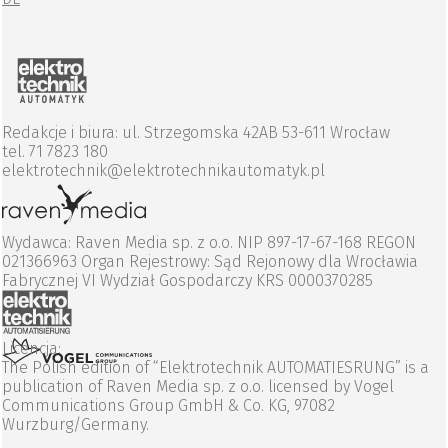
Redakcje i biura: ul. Strzegomska 42AB 53-611 Wrocław
tel. 71 7823 180
elektrotechnik@elektrotechnikautomatyk.pl
Wydawca: Raven Media sp. z o.o. NIP 897-17-67-168 REGON
021366963 Organ Rejestrowy: Sąd Rejonowy dla Wrocławia
Fabrycznej VI Wydział Gospodarczy KRS 0000370285
Licencja:
The Polish edition of “Elektrotechnik AUTOMATIESRUNG” is a
publication of Raven Media sp. z o.o. licensed by Vogel
Communications Group GmbH & Co. KG, 97082
Wurzburg/Germany.