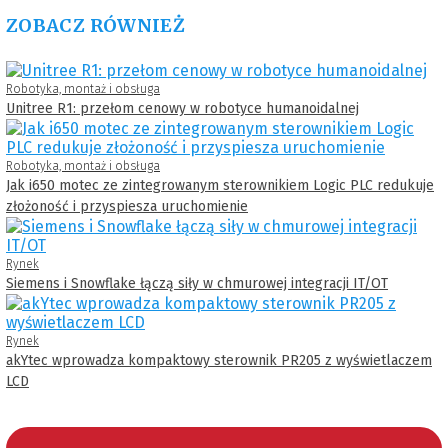
ZOBACZ RÓWNIEŻ
Robotyka, montaż i obsługa
Unitree R1: przełom cenowy w robotyce humanoidalnej
Robotyka, montaż i obsługa
Jak i650 motec ze zintegrowanym sterownikiem Logic PLC redukuje
złożoność i przyspiesza uruchomienie
Rynek
Siemens i Snowflake łączą siły w chmurowej integracji IT/OT
Rynek
akYtec wprowadza kompaktowy sterownik PR205 z wyświetlaczem
LCD