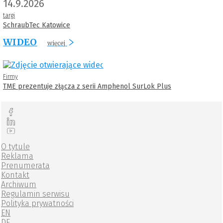
14.9.2026
targi
SchraubTec Katowice
WIDEO
więcej
Firmy
TME prezentuje złącza z serii Amphenol SurLok Plus
O tytule
Reklama
Prenumerata
Kontakt
Archiwum
Regulamin serwisu
Polityka prywatności
EN
DE