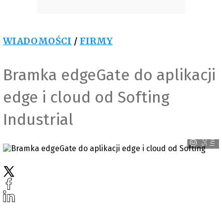
WIADOMOŚCI
/
FIRMY
Bramka edgeGate do aplikacji
edge i cloud od Softing
Industrial
l
S
o
f
t
i
n
g
I
n
d
u
s
t
r
i
a