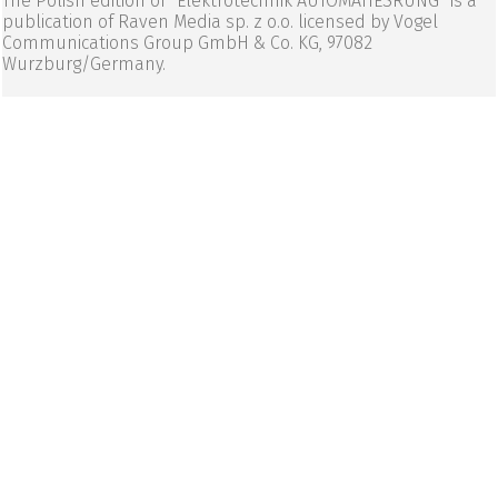
The Polish edition of “Elektrotechnik AUTOMATIESRUNG” is a
publication of Raven Media sp. z o.o. licensed by Vogel
Communications Group GmbH & Co. KG, 97082
Wurzburg/Germany.