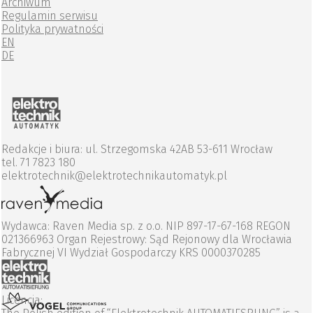
Archiwum
Regulamin serwisu
Polityka prywatności
EN
DE
Redakcje i biura: ul. Strzegomska 42AB 53-611 Wrocław
tel. 71 7823 180
elektrotechnik@elektrotechnikautomatyk.pl
Wydawca: Raven Media sp. z o.o. NIP 897-17-67-168 REGON
021366963 Organ Rejestrowy: Sąd Rejonowy dla Wrocławia
Fabrycznej VI Wydział Gospodarczy KRS 0000370285
Licencja: