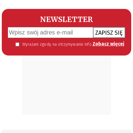
NEWSLETTER
ZAPISZ SIĘ
Zobacz więcej
Wyrażam zgodę na otrzymywanie informacji handlowej kierowanej do mnie za pomocą środków komunikacji elektronicznej w szczególności poczty elektronicznej zgodnie z przepisem art. 10 ust 2 ustawy z dnia 18 lipca 2002 roku o świadczeniu usług drogą elektroniczną (Dz. U. 144 z 2002 r. poz. 1204). Zgoda jest dobrowolna, jednak jej wyrażenie jest konieczne, aby otrzymywać newsletter.