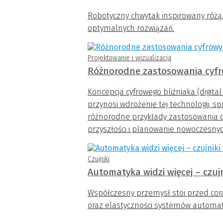
Robotyczny chwytak inspirowany różą,
optymalnych rozwiązań.
Projektowanie i wizualizacja
Różnorodne zastosowania cyfr
Koncepcja cyfrowego bliźniaka (digital
przynosi wdrożenie tej technologii, s
różnorodne przykłady zastosowania di
przyszłości i planowanie nowoczesnyc
Czujniki
Automatyka widzi więcej – czujn
Współczesny przemysł stoi przed cor
oraz elastyczności systemów automatyk