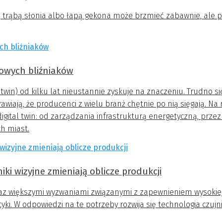
 trąbą słonia albo łapą gekona może brzmieć zabawnie, ale p
owych bliźniaków
 twin) od kilku lat nieustannie zyskuje na znaczeniu. Trudno si
prawiają, że producenci z wielu branż chętnie po nią sięgają.
gital twin: od zarządzania infrastrukturą energetyczną, prz
h miast.
iki wizyjne zmieniają oblicze produkcji
az większymi wyzwaniami związanymi z zapewnieniem wysokiej j
i. W odpowiedzi na te potrzeby rozwija się technologia czujni