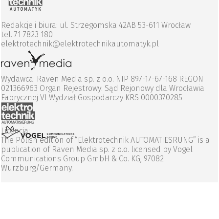
Redakcje i biura: ul. Strzegomska 42AB 53-611 Wrocław
tel. 71 7823 180
elektrotechnik@elektrotechnikautomatyk.pl
Wydawca: Raven Media sp. z o.o. NIP 897-17-67-168 REGON
021366963 Organ Rejestrowy: Sąd Rejonowy dla Wrocławia
Fabrycznej VI Wydział Gospodarczy KRS 0000370285
Licencja:
The Polish edition of “Elektrotechnik AUTOMATIESRUNG” is a
publication of Raven Media sp. z o.o. licensed by Vogel
Communications Group GmbH & Co. KG, 97082
Wurzburg/Germany.