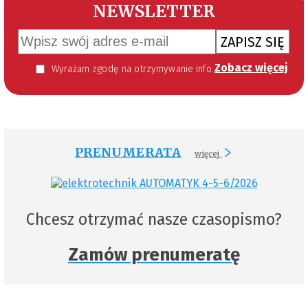
NEWSLETTER
ZAPISZ SIĘ
Zobacz więcej
Wyrażam zgodę na otrzymywanie informacji handlowej kierowanej do mnie za pomocą środków komunikacji elektronicznej w szczególności poczty elektronicznej zgodnie z przepisem art. 10 ust 2 ustawy z dnia 18 lipca 2002 roku o świadczeniu usług drogą elektroniczną (Dz. U. 144 z 2002 r. poz. 1204). Zgoda jest dobrowolna, jednak jej wyrażenie jest konieczne, aby otrzymywać newsletter.
PRENUMERATA
więcej
Chcesz otrzymać nasze czasopismo?
Zamów prenumeratę