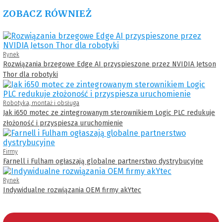
ZOBACZ RÓWNIEŻ
Rynek
Rozwiązania brzegowe Edge AI przyspieszone przez NVIDIA Jetson
Thor dla robotyki
Robotyka, montaż i obsługa
Jak i650 motec ze zintegrowanym sterownikiem Logic PLC redukuje
złożoność i przyspiesza uruchomienie
Firmy
Farnell i Fulham ogłaszają globalne partnerstwo dystrybucyjne
Rynek
Indywidualne rozwiązania OEM firmy akYtec