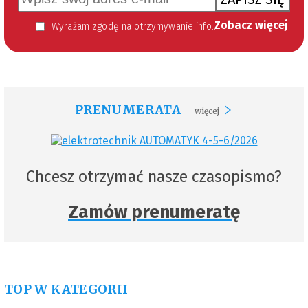
Zobacz więcej
Wyrażam zgodę na otrzymywanie informacji handlowej kierowanej do mnie za pomocą środków komunikacji elektronicznej w szczególności poczty elektronicznej zgodnie z przepisem art. 10 ust 2 ustawy z dnia 18 lipca 2002 roku o świadczeniu usług drogą elektroniczną (Dz. U. 144 z 2002 r. poz. 1204). Zgoda jest dobrowolna, jednak jej wyrażenie jest konieczne, aby otrzymywać newsletter.
PRENUMERATA
więcej
Chcesz otrzymać nasze czasopismo?
Zamów prenumeratę
TOP W KATEGORII