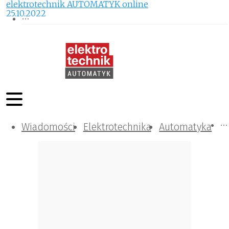
elektrotechnik AUTOMATYK online
25.10.2022
Wiadomości
Komunikacja i IT
Kontrola
Tematy specjalne
Elektrotechnika
Automatyka