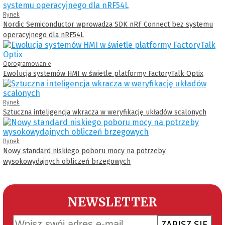
Rynek
Nordic Semiconductor wprowadza SDK nRF Connect bez systemu
operacyjnego dla nRF54L
Oprogramowanie
Ewolucja systemów HMI w świetle platformy FactoryTalk Optix
Rynek
Sztuczna inteligencja wkracza w weryfikację układów scalonych
Rynek
Nowy standard niskiego poboru mocy na potrzeby
wysokowydajnych obliczeń brzegowych
NEWSLETTER
ZAPISZ SIĘ