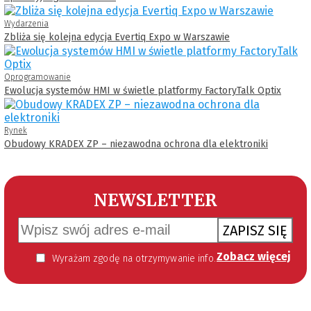
Wydarzenia
Zbliża się kolejna edycja Evertiq Expo w Warszawie
Oprogramowanie
Ewolucja systemów HMI w świetle platformy FactoryTalk Optix
Rynek
Obudowy KRADEX ZP – niezawodna ochrona dla elektroniki
NEWSLETTER
ZAPISZ SIĘ
Zobacz więcej
Wyrażam zgodę na otrzymywanie informacji handlowej kierowanej do mnie za pomocą środków komunikacji elektronicznej w szczególności poczty elektronicznej zgodnie z przepisem art. 10 ust 2 ustawy z dnia 18 lipca 2002 roku o świadczeniu usług drogą elektroniczną (Dz. U. 144 z 2002 r. poz. 1204). Zgoda jest dobrowolna, jednak jej wyrażenie jest konieczne, aby otrzymywać newsletter.