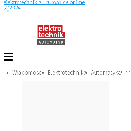
elektrotechnik AUTOMATYK online
9.7.2024
Wiadomości
Komunikacja i IT
Kontrola
Tematy specjalne
Elektrotechnika
Automatyka