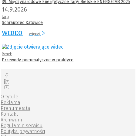
39. Międzynarodowe Energetyczne Targi Bielskie ENERGETAB 2025
14.9.2026
targi
SchraubTec Katowice
WIDEO
więcej
Rynek
Przewody pneumatyczne w praktyce
O tytule
Reklama
Prenumerata
Kontakt
Archiwum
Regulamin serwisu
Polityka prywatności