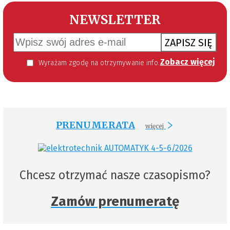
NEWSLETTER
ZAPISZ SIĘ
Zobacz więcej
Wyrażam zgodę na otrzymywanie informacji handlowej kierowanej do mnie za pomocą środków komunikacji elektronicznej w szczególności poczty elektronicznej zgodnie z przepisem art. 10 ust 2 ustawy z dnia 18 lipca 2002 roku o świadczeniu usług drogą elektroniczną (Dz. U. 144 z 2002 r. poz. 1204). Zgoda jest dobrowolna, jednak jej wyrażenie jest konieczne, aby otrzymywać newsletter.
PRENUMERATA
więcej
Chcesz otrzymać nasze czasopismo?
Zamów prenumeratę