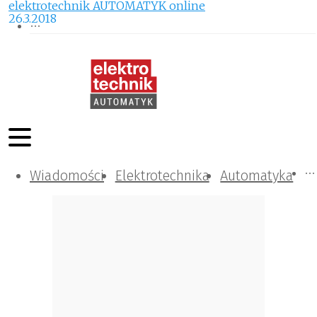
elektrotechnik AUTOMATYK online
26.3.2018
Wiadomości
Komunikacja i IT
Kontrola
Tematy specjalne
Elektrotechnika
Automatyka