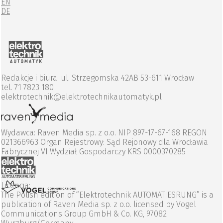
EN
DE
Redakcje i biura: ul. Strzegomska 42AB 53-611 Wrocław
tel. 71 7823 180
elektrotechnik@elektrotechnikautomatyk.pl
Wydawca: Raven Media sp. z o.o. NIP 897-17-67-168 REGON
021366963 Organ Rejestrowy: Sąd Rejonowy dla Wrocławia
Fabrycznej VI Wydział Gospodarczy KRS 0000370285
Licencja:
The Polish edition of “Elektrotechnik AUTOMATIESRUNG” is a
publication of Raven Media sp. z o.o. licensed by Vogel
Communications Group GmbH & Co. KG, 97082