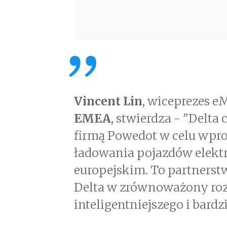
Vincent Lin
, wiceprezes e
EMEA
, stwierdza - "Delta 
firmą Powedot w celu wp
ładowania pojazdów elek
europejskim. To partnerst
Delta w zrównoważony rozw
inteligentniejszego i bard