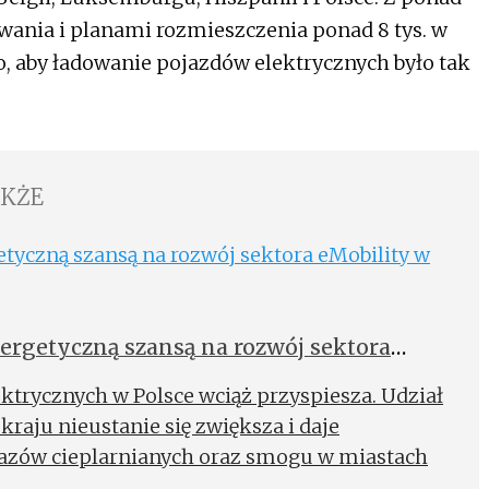
owania i planami rozmieszczenia ponad 8 tys. w
go, aby ładowanie pojazdów elektrycznych było tak
AKŻE
nergetyczną szansą na rozwój sektora
rycznych w Polsce wciąż przyspiesza. Udział
raju nieustanie się zwiększa i daje
gazów cieplarnianych oraz smogu w miastach