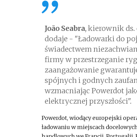
João Seabra
, kierownik ds.
dodaje - "Ładowarki do po
świadectwem niezachwian
firmy w przestrzeganie ry
zaangażowanie gwarantuje,
spójnych i godnych zaufan
wzmacniając Powerdot jak
elektrycznej przyszłości".
Powerdot, wiodący europejski opera
ładowaniu w miejscach docelowych,
handlowych we Francji, Portugalii, 