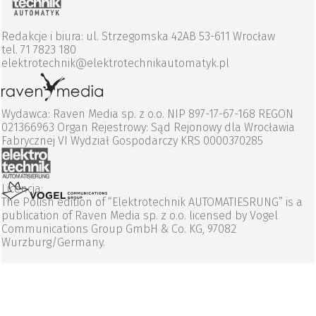
Redakcje i biura: ul. Strzegomska 42AB 53-611 Wrocław
tel. 71 7823 180
elektrotechnik@elektrotechnikautomatyk.pl
Wydawca: Raven Media sp. z o.o. NIP 897-17-67-168 REGON
021366963 Organ Rejestrowy: Sąd Rejonowy dla Wrocławia
Fabrycznej VI Wydział Gospodarczy KRS 0000370285
Licencja:
The Polish edition of “Elektrotechnik AUTOMATIESRUNG” is a
publication of Raven Media sp. z o.o. licensed by Vogel
Communications Group GmbH & Co. KG, 97082
Wurzburg/Germany.