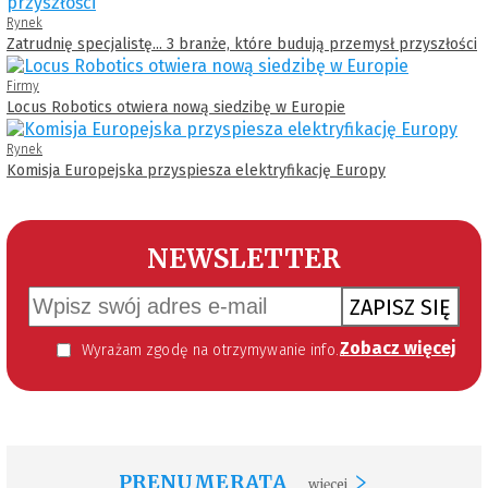
Rynek
Zatrudnię specjalistę... 3 branże, które budują przemysł przyszłości
Firmy
Locus Robotics otwiera nową siedzibę w Europie
Rynek
Komisja Europejska przyspiesza elektryfikację Europy
NEWSLETTER
ZAPISZ SIĘ
Zobacz więcej
Wyrażam zgodę na otrzymywanie informacji handlowej kierowanej do mnie za pomocą środków komunikacji elektronicznej w szczególności poczty elektronicznej zgodnie z przepisem art. 10 ust 2 ustawy z dnia 18 lipca 2002 roku o świadczeniu usług drogą elektroniczną (Dz. U. 144 z 2002 r. poz. 1204). Zgoda jest dobrowolna, jednak jej wyrażenie jest konieczne, aby otrzymywać newsletter.
PRENUMERATA
więcej