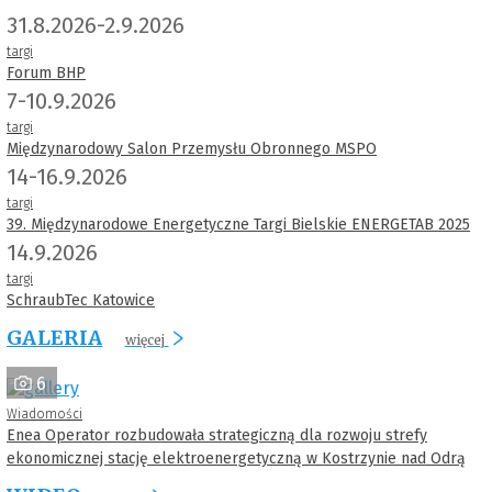
31.8.2026-2.9.2026
targi
Forum BHP
7-10.9.2026
targi
Międzynarodowy Salon Przemysłu Obronnego MSPO
14-16.9.2026
targi
39. Międzynarodowe Energetyczne Targi Bielskie ENERGETAB 2025
14.9.2026
targi
SchraubTec Katowice
GALERIA
więcej
6
Wiadomości
Enea Operator rozbudowała strategiczną dla rozwoju strefy
ekonomicznej stację elektroenergetyczną w Kostrzynie nad Odrą