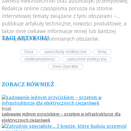
zakresu elektrotechniki oraz automatyki przemysłowej.
Redakcja online czasopisma porusza na stronie
internetowej tematy związane z tymi obszarami –
publikuje artykuły techniczne, nowości produktowe, a
także inne ciekawe informacje mniej lub bardziej
TAGI ARTYKUŁU
nawiązujące do wspomnianych obszarów.
Enea
samochody elektryczne
firmy
elektromobilność
samochód elektryczny
Enea Operator
ZOBACZ RÓWNIEŻ
Rynek
Ładowanie jednym przyciskiem – przełom w infrastrukturze dla
elektrycznych ciężarówek