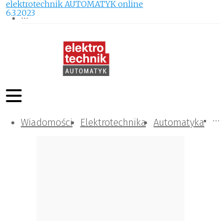
elektrotechnik AUTOMATYK online
6.3.2023
Wiadomości
Komunikacja i IT
Kontrola
Tematy specjalne
Elektrotechnika
Automatyka