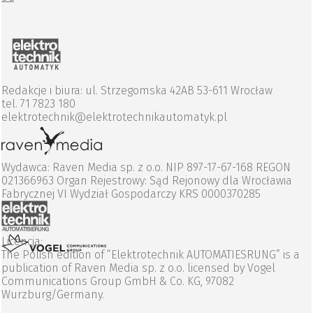
Redakcje i biura: ul. Strzegomska 42AB 53-611 Wrocław
tel. 71 7823 180
elektrotechnik@elektrotechnikautomatyk.pl
Wydawca: Raven Media sp. z o.o. NIP 897-17-67-168 REGON
021366963 Organ Rejestrowy: Sąd Rejonowy dla Wrocławia
Fabrycznej VI Wydział Gospodarczy KRS 0000370285
Licencja:
The Polish edition of “Elektrotechnik AUTOMATIESRUNG” is a
publication of Raven Media sp. z o.o. licensed by Vogel
Communications Group GmbH & Co. KG, 97082
Wurzburg/Germany.