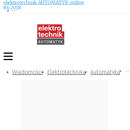
elektrotechnik AUTOMATYK online
8.6.2018
Wiadomości
Komunikacja i IT
Kontrola
Tematy specjalne
Elektrotechnika
Automatyka