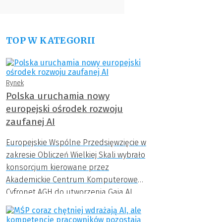
TOP W KATEGORII
Rynek
Polska uruchamia nowy
europejski ośrodek rozwoju
zaufanej AI
Europejskie Wspólne Przedsięwzięcie w
zakresie Obliczeń Wielkiej Skali wybrało
konsorcjum kierowane przez
Akademickie Centrum Komputerowe
Cyfronet AGH do utworzenia Gaia AI
Factory.