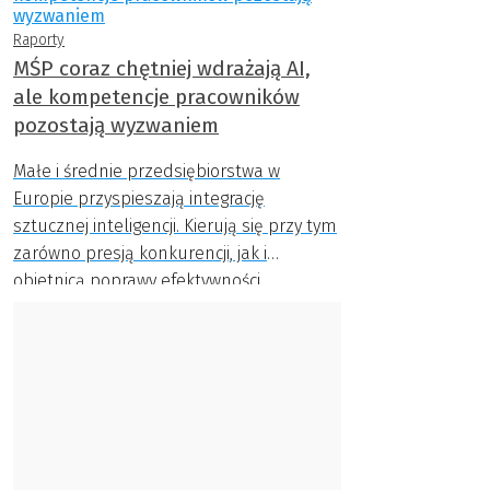
Raporty
MŚP coraz chętniej wdrażają AI,
ale kompetencje pracowników
pozostają wyzwaniem
Małe i średnie przedsiębiorstwa w
Europie przyspieszają integrację
sztucznej inteligencji. Kierują się przy tym
zarówno presją konkurencji, jak i
obietnicą poprawy efektywności
operacyjnej. Jednak mimo rosnącego
zaufania do technologii AI, właściciele
firm wciąż wyrażają obawy dotyczące
gotowości swoich zespołów do pracy z
nowymi narzędziami – wynika z
najnowszego raportu Sharp Europe.