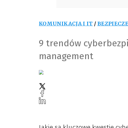
KOMUNIKACJA I IT
/
BEZPIECZ
9 trendów cyberbezpi
management
Jakie są kluczowe kwestie cyb