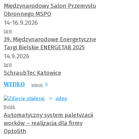
Międzynarodowy Salon Przemysłu
Obronnego MSPO
14-16.9.2026
targi
39. Międzynarodowe Energetyczne
Targi Bielskie ENERGETAB 2025
14.9.2026
targi
SchraubTec Katowice
WIDEO
więcej
Rynek
Automatyczny system paletyzacji
worków – realizacja dla firmy
Optolith