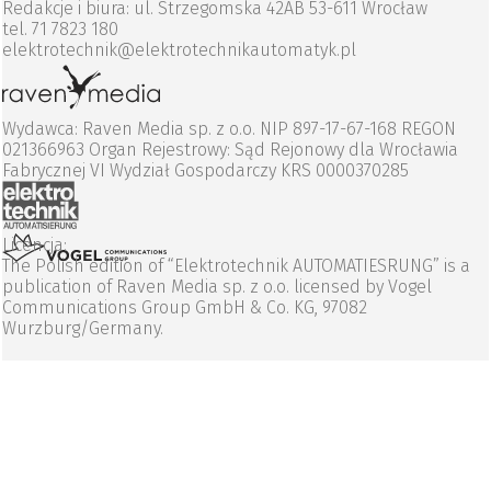
Redakcje i biura: ul. Strzegomska 42AB 53-611 Wrocław
tel. 71 7823 180
elektrotechnik@elektrotechnikautomatyk.pl
Wydawca: Raven Media sp. z o.o. NIP 897-17-67-168 REGON
021366963 Organ Rejestrowy: Sąd Rejonowy dla Wrocławia
Fabrycznej VI Wydział Gospodarczy KRS 0000370285
Licencja:
The Polish edition of “Elektrotechnik AUTOMATIESRUNG” is a
publication of Raven Media sp. z o.o. licensed by Vogel
Communications Group GmbH & Co. KG, 97082
Wurzburg/Germany.