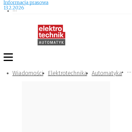
Informacja prasowa
13.2.2026
Wiadomości
Komunikacja i IT
Kontrola
Tematy specjalne
Elektrotechnika
Automatyka