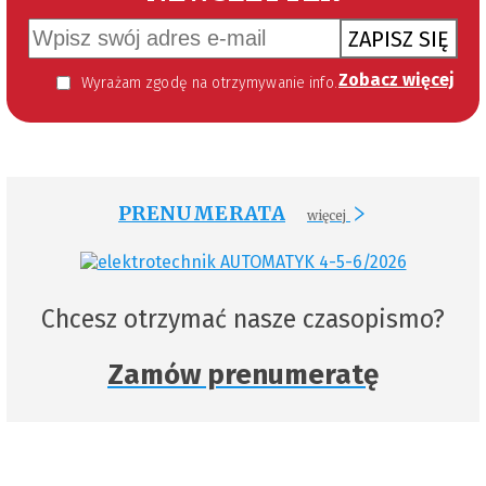
ZAPISZ SIĘ
Zobacz więcej
Wyrażam zgodę na otrzymywanie informacji handlowej kierowanej do mnie za pomocą środków komunikacji elektronicznej w szczególności poczty elektronicznej zgodnie z przepisem art. 10 ust 2 ustawy z dnia 18 lipca 2002 roku o świadczeniu usług drogą elektroniczną (Dz. U. 144 z 2002 r. poz. 1204). Zgoda jest dobrowolna, jednak jej wyrażenie jest konieczne, aby otrzymywać newsletter.
PRENUMERATA
więcej
Chcesz otrzymać nasze czasopismo?
Zamów prenumeratę