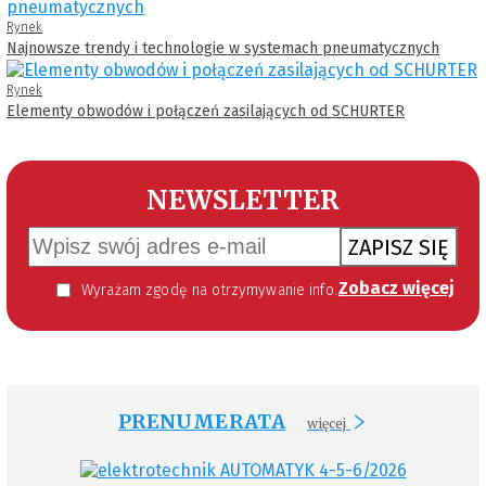
Rynek
Najnowsze trendy i technologie w systemach pneumatycznych
Rynek
Elementy obwodów i połączeń zasilających od SCHURTER
NEWSLETTER
ZAPISZ SIĘ
Zobacz więcej
Wyrażam zgodę na otrzymywanie informacji handlowej kierowanej do mnie za pomocą środków komunikacji elektronicznej w szczególności poczty elektronicznej zgodnie z przepisem art. 10 ust 2 ustawy z dnia 18 lipca 2002 roku o świadczeniu usług drogą elektroniczną (Dz. U. 144 z 2002 r. poz. 1204). Zgoda jest dobrowolna, jednak jej wyrażenie jest konieczne, aby otrzymywać newsletter.
PRENUMERATA
więcej