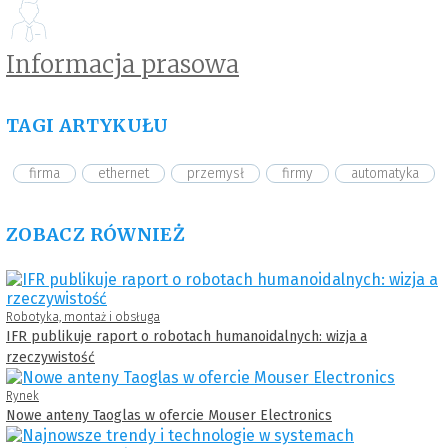
Informacja prasowa
TAGI ARTYKUŁU
firma
ethernet
przemysł
firmy
automatyka
ZOBACZ RÓWNIEŻ
Robotyka, montaż i obsługa
IFR publikuje raport o robotach humanoidalnych: wizja a
rzeczywistość
Rynek
Nowe anteny Taoglas w ofercie Mouser Electronics