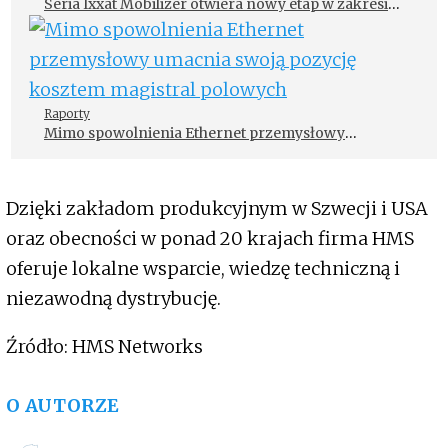
Seria Ixxat Mobilizer otwiera nowy etap w zakresie
testów i kontroli jakości w branży motoryzacyjnej
Raporty
Mimo spowolnienia Ethernet przemysłowy
umacnia swoją pozycję kosztem magistral
polowych
Dzięki zakładom produkcyjnym w Szwecji i USA
oraz obecności w ponad 20 krajach firma HMS
oferuje lokalne wsparcie, wiedzę techniczną i
niezawodną dystrybucję.
Źródło: HMS Networks
O AUTORZE