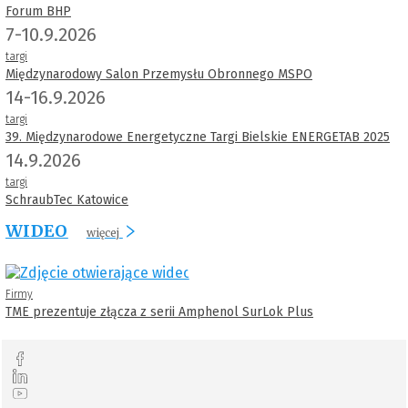
Forum BHP
7-10.9.2026
targi
Międzynarodowy Salon Przemysłu Obronnego MSPO
14-16.9.2026
targi
39. Międzynarodowe Energetyczne Targi Bielskie ENERGETAB 2025
14.9.2026
targi
SchraubTec Katowice
WIDEO
więcej
Firmy
TME prezentuje złącza z serii Amphenol SurLok Plus