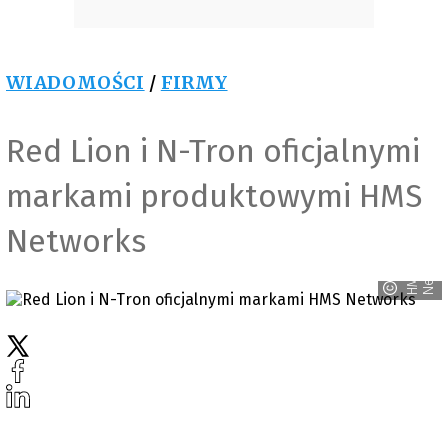
WIADOMOŚCI
/
FIRMY
Red Lion i N-Tron oficjalnymi
markami produktowymi HMS
Networks
s
H
M
S
N
e
t
w
o
r
k