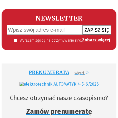
NEWSLETTER
ZAPISZ SIĘ
Zobacz więcej
Wyrażam zgodę na otrzymywanie informacji handlowej kierowanej do mnie za pomocą środków komunikacji elektronicznej w szczególności poczty elektronicznej zgodnie z przepisem art. 10 ust 2 ustawy z dnia 18 lipca 2002 roku o świadczeniu usług drogą elektroniczną (Dz. U. 144 z 2002 r. poz. 1204). Zgoda jest dobrowolna, jednak jej wyrażenie jest konieczne, aby otrzymywać newsletter.
PRENUMERATA
więcej
Chcesz otrzymać nasze czasopismo?
Zamów prenumeratę