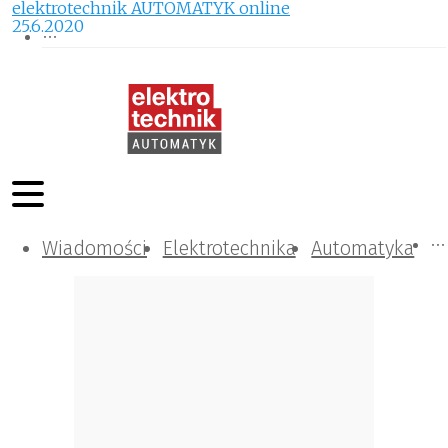
elektrotechnik AUTOMATYK online
25.6.2020
Wiadomości
Komunikacja i IT
Kontrola
Tematy specjalne
Elektrotechnika
Automatyka