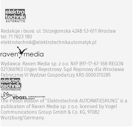
Redakcje i biura: ul. Strzegomska 42AB 53-611 Wrocław
tel. 71 7823 180
elektrotechnik@elektrotechnikautomatyk.pl
Wydawca: Raven Media sp. z o.o. NIP 897-17-67-168 REGON
021366963 Organ Rejestrowy: Sąd Rejonowy dla Wrocławia
Fabrycznej VI Wydział Gospodarczy KRS 0000370285
Licencja:
The Polish edition of “Elektrotechnik AUTOMATIESRUNG” is a
publication of Raven Media sp. z o.o. licensed by Vogel
Communications Group GmbH & Co. KG, 97082
Wurzburg/Germany.