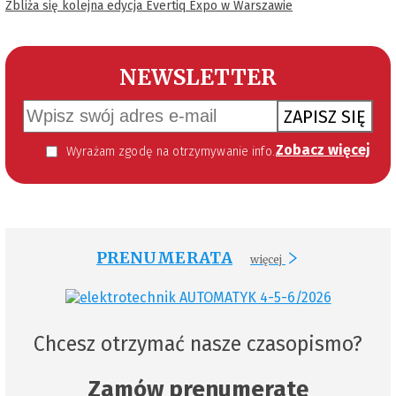
Zbliża się kolejna edycja Evertiq Expo w Warszawie
NEWSLETTER
ZAPISZ SIĘ
Zobacz więcej
Wyrażam zgodę na otrzymywanie informacji handlowej kierowanej do mnie za pomocą środków komunikacji elektronicznej w szczególności poczty elektronicznej zgodnie z przepisem art. 10 ust 2 ustawy z dnia 18 lipca 2002 roku o świadczeniu usług drogą elektroniczną (Dz. U. 144 z 2002 r. poz. 1204). Zgoda jest dobrowolna, jednak jej wyrażenie jest konieczne, aby otrzymywać newsletter.
PRENUMERATA
więcej
Chcesz otrzymać nasze czasopismo?
Zamów prenumeratę