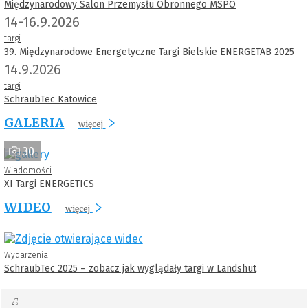
Międzynarodowy Salon Przemysłu Obronnego MSPO
14-16.9.2026
targi
39. Międzynarodowe Energetyczne Targi Bielskie ENERGETAB 2025
14.9.2026
targi
SchraubTec Katowice
GALERIA
więcej
30
Wiadomości
XI Targi ENERGETICS
WIDEO
więcej
Wydarzenia
SchraubTec 2025 – zobacz jak wyglądały targi w Landshut