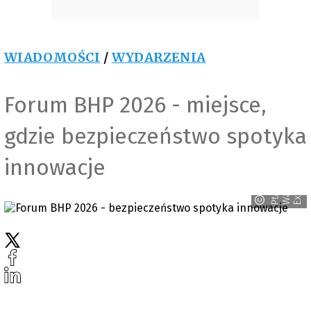
WIADOMOŚCI
/
WYDARZENIA
Forum BHP 2026 - miejsce,
gdzie bezpieczeństwo spotyka
innowacje
w
s
o
P
t
a
k
W
a
r
a
E
x
p