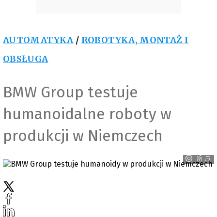
AUTOMATYKA
/
ROBOTYKA, MONTAŻ I
OBSŁUGA
BMW Group testuje
humanoidalne roboty w
produkcji w Niemczech
p
B
M
W
G
r
o
u