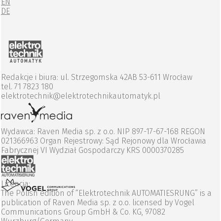
EN
DE
Redakcje i biura: ul. Strzegomska 42AB 53-611 Wrocław
tel. 71 7823 180
elektrotechnik@elektrotechnikautomatyk.pl
Wydawca: Raven Media sp. z o.o. NIP 897-17-67-168 REGON
021366963 Organ Rejestrowy: Sąd Rejonowy dla Wrocławia
Fabrycznej VI Wydział Gospodarczy KRS 0000370285
Licencja:
The Polish edition of “Elektrotechnik AUTOMATIESRUNG” is a
publication of Raven Media sp. z o.o. licensed by Vogel
Communications Group GmbH & Co. KG, 97082