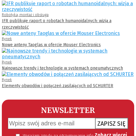
Robotyka, montaż i obsługa
IFR publikuje raport o robotach humanoidalnych: wizja a
rzeczywistość
Rynek
Nowe anteny Taoglas w ofercie Mouser Electronics
Rynek
Najnowsze trendy i technologie w systemach pneumatycznych
Rynek
Elementy obwodów i połączeń zasilających od SCHURTER
NEWSLETTER
ZAPISZ SIĘ
Zobacz więcej
Wyrażam zgodę na otrzymywanie informacji handlowej kierowanej do mnie za pomocą środków komunikacji elektronicznej w szczególności poczty elektronicznej zgodnie z przepisem art. 10 ust 2 ustawy z dnia 18 lipca 2002 roku o świadczeniu usług drogą elektroniczną (Dz. U. 144 z 2002 r. poz. 1204). Zgoda jest dobrowolna, jednak jej wyrażenie jest konieczne, aby otrzymywać newsletter.