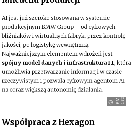
AI jest już szeroko stosowana w systemie
produkcyjnym BMW Group – od cyfrowych
bliźniaków i wirtualnych fabryk, przez kontrolę
jakości, po logistykę wewnętrzną.
Najważniejszym elementem wdrożeń jest
spójny model danych i infrastruktura IT
, która
umożliwia przetwarzanie informacji w czasie
rzeczywistym i pozwala cyfrowym agentom AI
na coraz większą autonomię działania.
p
B
M
W
G
r
o
u
Współpraca z Hexagon