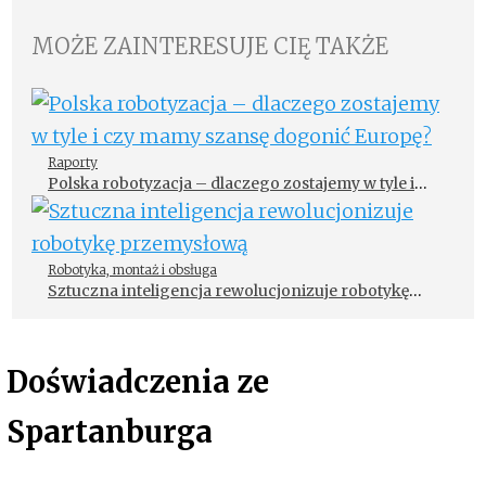
MOŻE ZAINTERESUJE CIĘ TAKŻE
Raporty
Polska robotyzacja – dlaczego zostajemy w tyle i
czy mamy szansę dogonić Europę?
Robotyka, montaż i obsługa
Sztuczna inteligencja rewolucjonizuje robotykę
przemysłową
Doświadczenia ze
Spartanburga