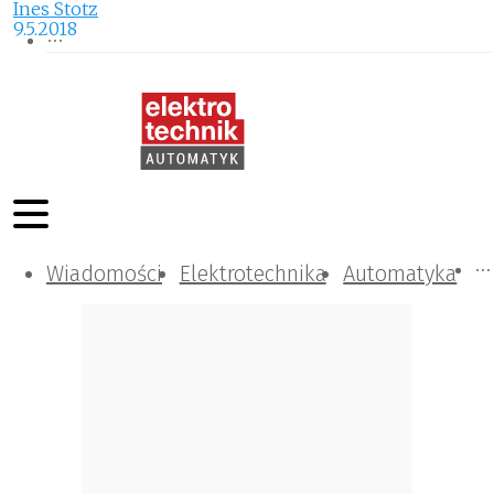
Ines Stotz
9.5.2018
Wiadomości
Komunikacja i IT
Kontrola
Tematy specjalne
Elektrotechnika
Automatyka