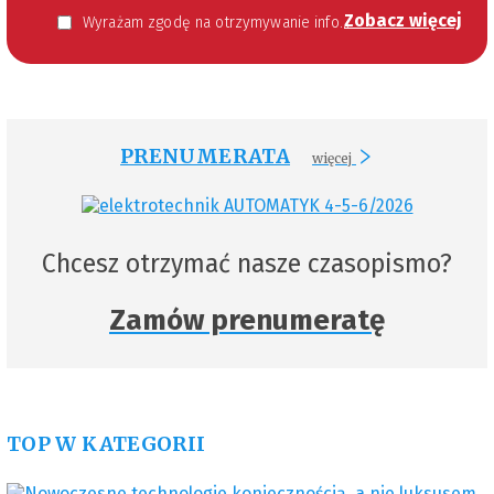
Zobacz więcej
Wyrażam zgodę na otrzymywanie informacji handlowej kierowanej do mnie za pomocą środków komunikacji elektronicznej w szczególności poczty elektronicznej zgodnie z przepisem art. 10 ust 2 ustawy z dnia 18 lipca 2002 roku o świadczeniu usług drogą elektroniczną (Dz. U. 144 z 2002 r. poz. 1204). Zgoda jest dobrowolna, jednak jej wyrażenie jest konieczne, aby otrzymywać newsletter.
PRENUMERATA
więcej
Chcesz otrzymać nasze czasopismo?
Zamów prenumeratę
TOP W KATEGORII