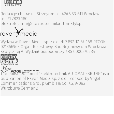
Redakcje i biura: ul. Strzegomska 42AB 53-611 Wrocław
tel. 71 7823 180
elektrotechnik@elektrotechnikautomatyk.pl
Wydawca: Raven Media sp. z o.o. NIP 897-17-67-168 REGON
021366963 Organ Rejestrowy: Sąd Rejonowy dla Wrocławia
Fabrycznej VI Wydział Gospodarczy KRS 0000370285
Licencja:
The Polish edition of “Elektrotechnik AUTOMATIESRUNG” is a
publication of Raven Media sp. z o.o. licensed by Vogel
Communications Group GmbH & Co. KG, 97082
Wurzburg/Germany.