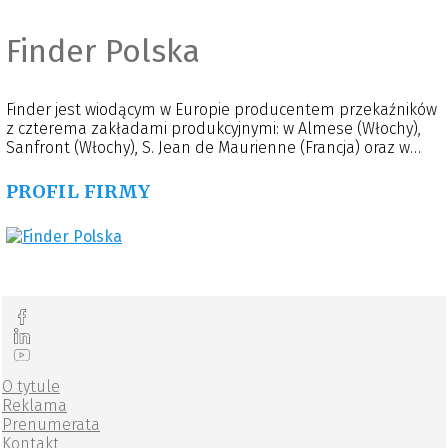
Finder Polska
Finder jest wiodącym w Europie producentem przekaźników
z czterema zakładami produkcyjnymi: w Almese (Włochy),
Sanfront (Włochy), S. Jean de Maurienne (Francja) oraz w
Walencji (Hiszpania). Firma została założona w 1954 roku we
Włoszech przez inżyniera Piero Giordanino. Pomimo
PROFIL FIRMY
globalnego zasięgu nadal pozostaje firmą rodzinną.
Globalna sieć sprzedaży i dystrybucji pozwala zaopatrywać
się w nasze produkty na całym świecie. W 2016 roku
powstała spółka zależna Finder Polska z siedzibą w
Poznaniu, obecnie oddział znajduje się w podpoznańskich
Sadach.
O tytule
Reklama
Prenumerata
Kontakt