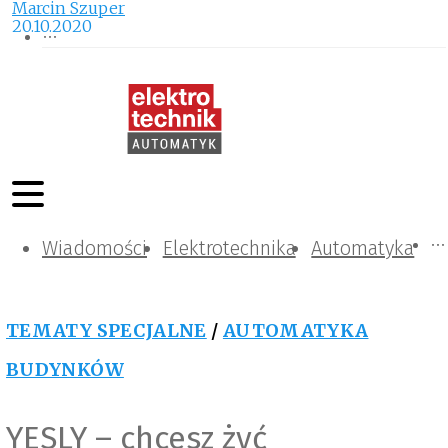
Marcin Szuper
20.10.2020
Wiadomości
Komunikacja i IT
Kontrola
Tematy specjalne
Elektrotechnika
Automatyka
TEMATY SPECJALNE
/
AUTOMATYKA
BUDYNKÓW
YESLY – chcesz żyć