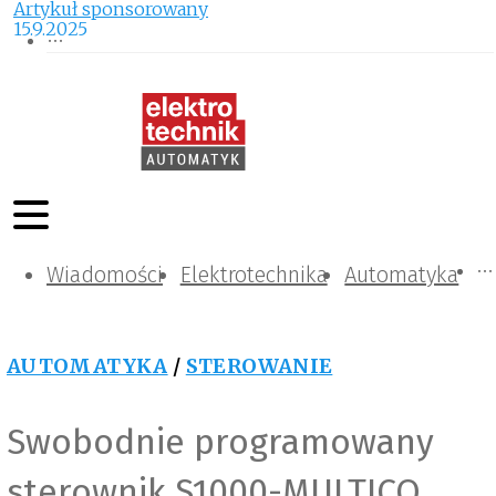
Artykuł sponsorowany
15.9.2025
Wiadomości
Komunikacja i IT
Kontrola
Tematy specjalne
Elektrotechnika
Automatyka
AUTOMATYKA
/
STEROWANIE
Swobodnie programowany
sterownik S1000-MULTICO