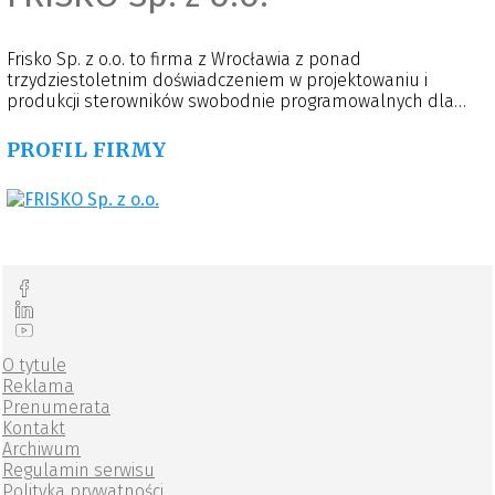
Frisko Sp. z o.o. to firma z Wrocławia z ponad
trzydziestoletnim doświadczeniem w projektowaniu i
produkcji sterowników swobodnie programowalnych dla
automatyki przemysłowej. Początki firmy sięgają 1992 roku,
kiedy to absolwenci Politechniki Wrocławskiej założyli Zakład
PROFIL FIRMY
Elektroniki i Automatyki FRISKO s.c. W 2023 roku Frisko
przekształciło się w spółkę z ograniczoną
odpowiedzialnością, aby jeszcze lepiej odpowiadać na
potrzeby rynku.
O tytule
Reklama
Prenumerata
Kontakt
Archiwum
Regulamin serwisu
Polityka prywatności