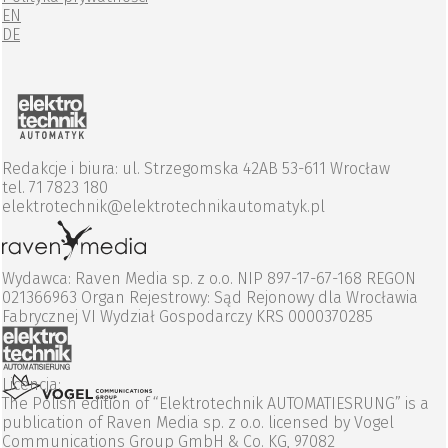
EN
DE
Redakcje i biura: ul. Strzegomska 42AB 53-611 Wrocław
tel. 71 7823 180
elektrotechnik@elektrotechnikautomatyk.pl
Wydawca: Raven Media sp. z o.o. NIP 897-17-67-168 REGON
021366963 Organ Rejestrowy: Sąd Rejonowy dla Wrocławia
Fabrycznej VI Wydział Gospodarczy KRS 0000370285
Licencja:
The Polish edition of “Elektrotechnik AUTOMATIESRUNG” is a
publication of Raven Media sp. z o.o. licensed by Vogel
Communications Group GmbH & Co. KG, 97082