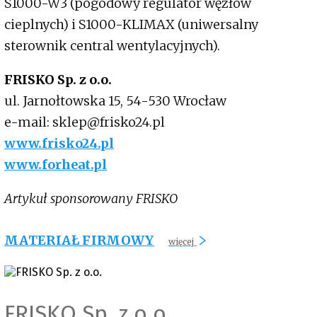
S1000-W3 (pogodowy regulator węzłów
cieplnych) i S1000-KLIMAX (uniwersalny
sterownik central wentylacyjnych).
FRISKO Sp. z o.o.
ul. Jarnołtowska 15, 54-530 Wrocław
e-mail: sklep@frisko24.pl
www.frisko24.pl
www.forheat.pl
Artykuł sponsorowany FRISKO
MATERIAŁ FIRMOWY
więcej
FRISKO Sp. z o.o.