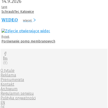
14.9.2026
targi
SchraubTec Katowice
WIDEO
więcej
Rynek
Porównanie pomp membranowych
O tytule
Reklama
Prenumerata
Kontakt
Archiwum
Regulamin serwisu
Polityka prywatności
EN
DE