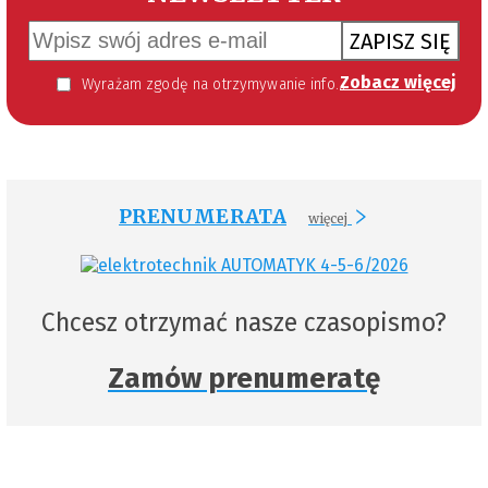
ZAPISZ SIĘ
Zobacz więcej
Wyrażam zgodę na otrzymywanie informacji handlowej kierowanej do mnie za pomocą środków komunikacji elektronicznej w szczególności poczty elektronicznej zgodnie z przepisem art. 10 ust 2 ustawy z dnia 18 lipca 2002 roku o świadczeniu usług drogą elektroniczną (Dz. U. 144 z 2002 r. poz. 1204). Zgoda jest dobrowolna, jednak jej wyrażenie jest konieczne, aby otrzymywać newsletter.
PRENUMERATA
więcej
Chcesz otrzymać nasze czasopismo?
Zamów prenumeratę