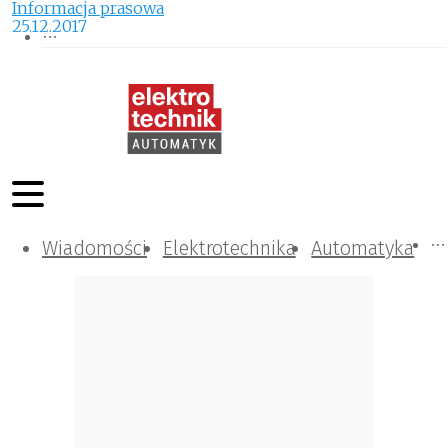
Informacja prasowa
25.12.2017
Wiadomości
Komunikacja i IT
Kontrola
Tematy specjalne
Elektrotechnika
Automatyka