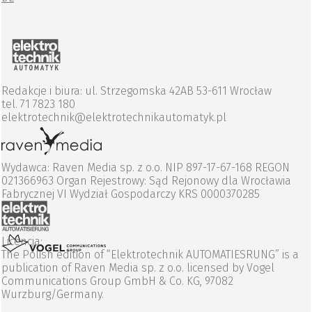
Redakcje i biura: ul. Strzegomska 42AB 53-611 Wrocław
tel. 71 7823 180
elektrotechnik@elektrotechnikautomatyk.pl
Wydawca: Raven Media sp. z o.o. NIP 897-17-67-168 REGON
021366963 Organ Rejestrowy: Sąd Rejonowy dla Wrocławia
Fabrycznej VI Wydział Gospodarczy KRS 0000370285
Licencja:
The Polish edition of “Elektrotechnik AUTOMATIESRUNG” is a
publication of Raven Media sp. z o.o. licensed by Vogel
Communications Group GmbH & Co. KG, 97082
Wurzburg/Germany.