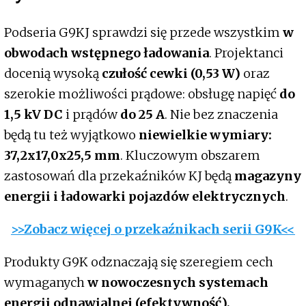
Podseria G9KJ sprawdzi się przede wszystkim
w
obwodach wstępnego ładowania
. Projektanci
docenią wysoką
czułość cewki (0,53 W)
oraz
szerokie możliwości prądowe: obsługę napięć
do
1,5 kV DC
i prądów
do 25 A
. Nie bez znaczenia
będą tu też wyjątkowo
niewielkie wymiary:
37,2x17,0x25,5 mm
. Kluczowym obszarem
zastosowań dla przekaźników KJ będą
magazyny
energii i ładowarki pojazdów elektrycznych
.
>>Zobacz więcej o przekaźnikach serii G9K<<
Produkty G9K odznaczają się szeregiem cech
wymaganych
w nowoczesnych systemach
energii odnawialnej (efektywność),