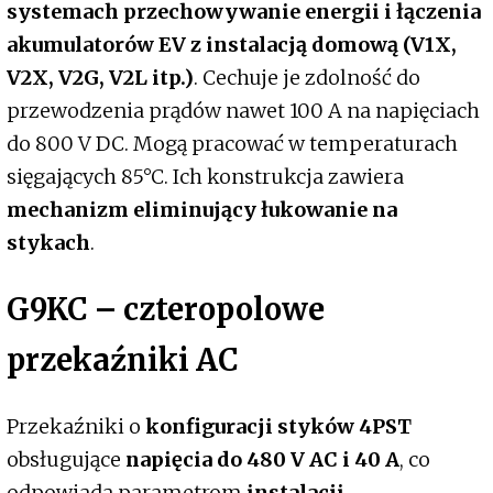
systemach przechowywanie energii i łączenia
akumulatorów EV z instalacją domową (V1X,
V2X, V2G, V2L itp.)
. Cechuje je zdolność do
przewodzenia prądów nawet 100 A na napięciach
do 800 V DC. Mogą pracować w temperaturach
sięgających 85°C. Ich konstrukcja zawiera
mechanizm eliminujący łukowanie na
stykach
.
G9KC – czteropolowe
przekaźniki AC
Przekaźniki o
konfiguracji styków 4PST
obsługujące
napięcia do 480 V AC i 40 A
, co
odpowiada parametrom
instalacji