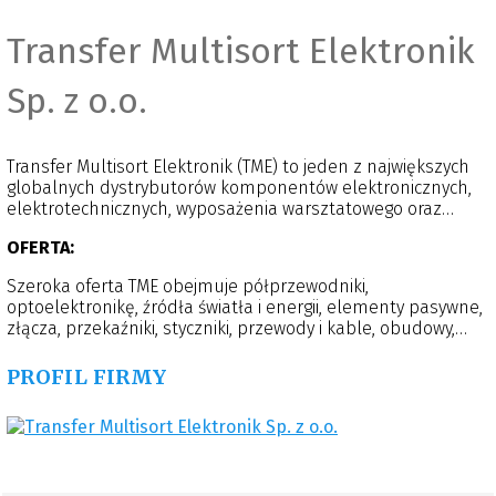
Transfer Multisort Elektronik
Sp. z o.o.
Transfer Multisort Elektronik (TME) to jeden z największych
globalnych dystrybutorów komponentów elektronicznych,
elektrotechnicznych, wyposażenia warsztatowego oraz
automatyki przemysłowej. Firma zatrudnia ponad 1500
OFERTA:
osób w centrali w Polsce i spółkach zależnych w 11 innych
krajach. Dystrybutor obsługuje ponad 300 tysięcy klientów z
Szeroka oferta TME obejmuje półprzewodniki,
ponad 150 krajów i wysyła ok. 6000 paczek dziennie. Firma
optoelektronikę, źródła światła i energii, elementy pasywne,
posiada dwa centra dystrybucyjne, zlokalizowane w Łodzi
złącza, przekaźniki, styczniki, przewody i kable, obudowy,
oraz w Rzgowie. Wśród oferowanych 1 500 000 produktów
źródła dźwięku, przełączniki i kontrolki, elementy
znaleźć można wyroby ponad 1300 producentów z całego
mechaniczne, systemy chłodzenia i wentylatory,
PROFIL FIRMY
świata.
automatykę, pneumatykę, wyposażenie warsztatowe,
wyposażenie biurowe, akcesoria komputerowe, robotykę i
inne.