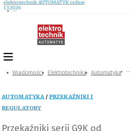
elektrotechnik AUTOMATYK online
1.3.2026
Wiadomości
Komunikacja i IT
Kontrola
Tematy specjalne
Elektrotechnika
Automatyka
AUTOMATYKA
/
PRZEKAŹNIKI I
REGULATORY
Przekaźniki serii G9K od