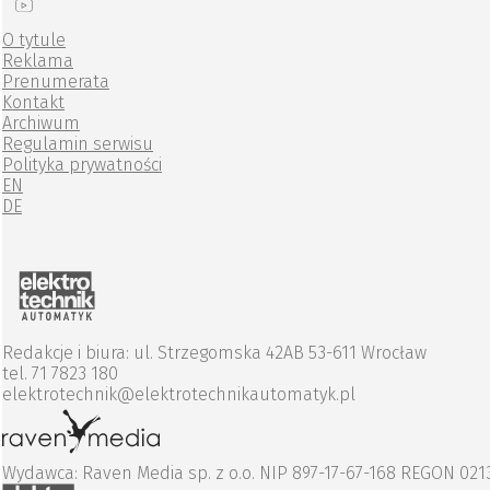
O tytule
Reklama
Prenumerata
Kontakt
Archiwum
Regulamin serwisu
Polityka prywatności
EN
DE
Redakcje i biura: ul. Strzegomska 42AB 53-611 Wrocław
tel. 71 7823 180
elektrotechnik@elektrotechnikautomatyk.pl
Wydawca: Raven Media sp. z o.o. NIP 897-17-67-168 REGON 02