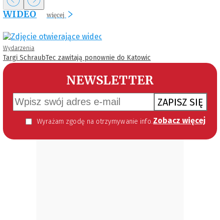
WIDEO
więcej
Wydarzenia
Targi SchraubTec zawitają ponownie do Katowic
NEWSLETTER
ZAPISZ SIĘ
Zobacz więcej
Wyrażam zgodę na otrzymywanie informacji handlowej kierowanej do mnie za pomocą środków komunikacji elektronicznej w szczególności poczty elektronicznej zgodnie z przepisem art. 10 ust 2 ustawy z dnia 18 lipca 2002 roku o świadczeniu usług drogą elektroniczną (Dz. U. 144 z 2002 r. poz. 1204). Zgoda jest dobrowolna, jednak jej wyrażenie jest konieczne, aby otrzymywać newsletter.