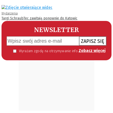
Wydarzenia
Targi SchraubTec zawitają ponownie do Katowic
NEWSLETTER
ZAPISZ SIĘ
Zobacz więcej
Wyrażam zgodę na otrzymywanie informacji handlowej kierowanej do mnie za pomocą środków komunikacji elektronicznej w szczególności poczty elektronicznej zgodnie z przepisem art. 10 ust 2 ustawy z dnia 18 lipca 2002 roku o świadczeniu usług drogą elektroniczną (Dz. U. 144 z 2002 r. poz. 1204). Zgoda jest dobrowolna, jednak jej wyrażenie jest konieczne, aby otrzymywać newsletter.